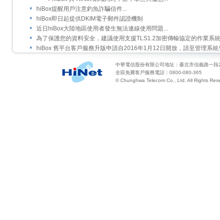
hiBox提醒用戶注意釣魚詐騙信件...
hiBox即日起提供DKIM電子郵件認證機制
近日hiBox大陸地區使用者發生無法連線使用問題...
為了保護您的資料安全，建議使用支援TLS1.2加密傳輸協定的作業系
hiBox 舊平台客戶服務升版申請自2016年1月12日開放，請至管理系
中華電信股份有限公司地址：臺北市信義路一段2
全區免費客戶服務電話：0800-080-365
© Chunghwa Telecom Co., Ltd. All Rights Res